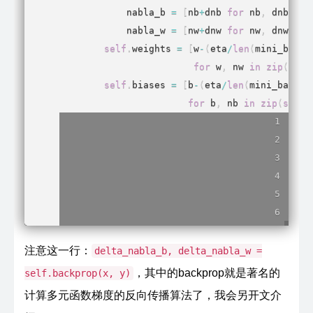
            nabla_b 
=
[
nb
+
dnb 
for
 nb
,
 dnb 
in
            nabla_w 
=
[
nw
+
dnw 
for
 nw
,
 dnw 
in
self
.
weights 
=
[
w
-
(
eta
/
len
(
mini_batch
for
 w
,
 nw 
in
zip
(
self
self
.
biases 
=
[
b
-
(
eta
/
len
(
mini_batch
)
for
 b
,
 nb 
in
zip
(
self
.
注意这一行：
delta_nabla_b, delta_nabla_w =
，其中的backprop就是著名的
self.backprop(x, y)
计算多元函数梯度的反向传播算法了，我会另开文介