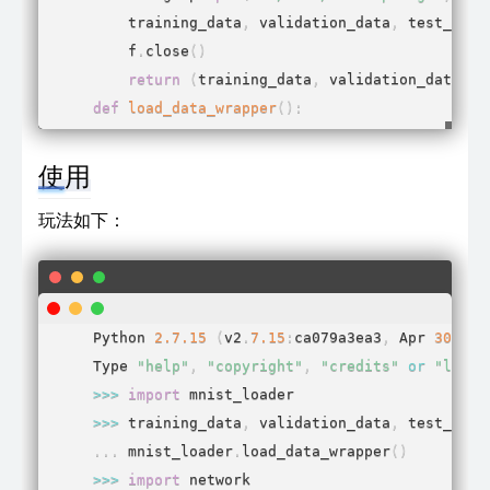
    training_data
,
 validation_data
,
 test_data
    f
.
close
(
)
return
(
training_data
,
 validation_data
,
 t
def
load_data_wrapper
(
)
:
"""Return a tuple containing ``(training_d
    test_data)``. Based on ``load_data``, but 
使用
    convenient for use in our implementation o
玩法如下：
    In particular, ``training_data`` is a list
    2-tuples ``(x, y)``.  ``x`` is a 784-dimen
    containing the input image.  ``y`` is a 10
    numpy.ndarray representing the unit vector
Python 
2.7
.15
(
v2
.
7.15
:
ca079a3ea3
,
 Apr 
30
201
    correct digit for ``x``.

Type 
"help"
,
"copyright"
,
"credits"
or
"licen
>>
>
import
    ``validation_data`` and ``test_data`` are 
>>
>
 training_data
,
 validation_data
,
 test_data
    2-tuples ``(x, y)``.  In each case, ``x`` 
.
.
.
 mnist_loader
.
load_data_wrapper
(
)
    numpy.ndarry containing the input image, a
>>
>
import