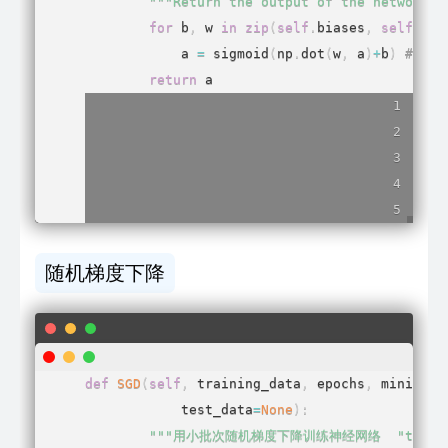
"""Return the output of the network i
for
 b
,
 w 
in
zip
(
self
.
biases
,
self
.
wei
            a 
=
 sigmoid
(
np
.
dot
(
w
,
 a
)
+
b
)
# 注
return
 a
随机梯度下降
def
SGD
(
self
,
 training_data
,
 epochs
,
 mini_bat
            test_data
=
None
)
:
"""用小批次随机梯度下降训练神经网络  "trainin