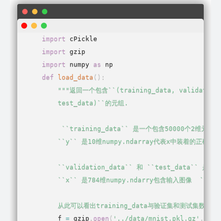
import
import
import
 numpy 
as
def
load_data
(
)
:
"""返回一个包含``(training_data, validation_
    test_data)``的元组.

     ``training_data`` 是一个包含50000个2维元组的
    ``y`` 是10维numpy.ndarray代表x中装着的正确数字
    ``validation_data`` 和 ``test_data`` 是
    ``x`` 是784维numpy.ndarry包含输入图像  ``
    从此可以看出training_data与验证集和测试集数据结
    f 
=
 gzip
.
open
(
'../data/mnist.pkl.gz'
,
'rb