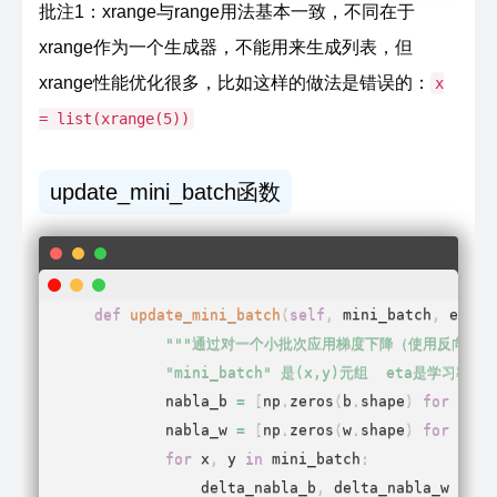
批注1：xrange与range用法基本一致，不同在于
xrange作为一个生成器，不能用来生成列表，但
xrange性能优化很多，比如这样的做法是错误的：
x
= list(xrange(5))
update_mini_batch函数
def
update_mini_batch
(
self
,
 mini_batch
,
 eta
)
:
"""通过对一个小批次应用梯度下降（使用反向传播
        "mini_batch" 是(x,y)元组  eta是学习率 ""
        nabla_b 
=
[
np
.
zeros
(
b
.
shape
)
for
 b 
in
        nabla_w 
=
[
np
.
zeros
(
w
.
shape
)
for
 w 
in
for
 x
,
 y 
in
 mini_batch
:
            delta_nabla_b
,
 delta_nabla_w 
=
se