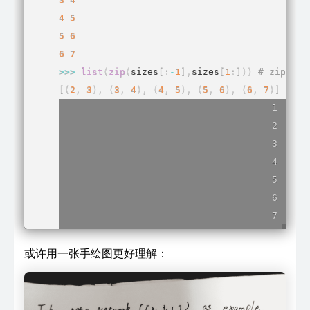
4
5
5
6
6
7
>>
>
list
(
zip
(
sizes
[
:
-
1
]
,
sizes
[
1
:
]
)
)
# zip不
[
(
2
,
3
)
,
(
3
,
4
)
,
(
4
,
5
)
,
(
5
,
6
)
,
(
6
,
7
)
]
或许用一张手绘图更好理解：