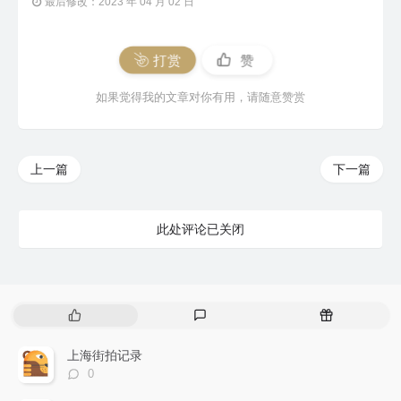
最后修改：2023 年 04 月 02 日
打赏
赞
如果觉得我的文章对你有用，请随意赞赏
上一篇
下一篇
此处评论已关闭
热
最
随
门
新
机
文
评
文
上海街拍记录
章
论
章
评
0
论