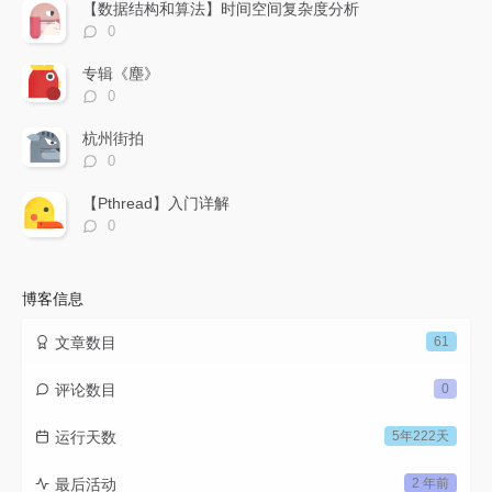
数：
【数据结构和算法】时间空间复杂度分析
评
0
论
数：
专辑《塵》
评
0
论
数：
杭州街拍
评
0
论
数：
【Pthread】入门详解
评
0
论
数：
博客信息
文章数目
61
评论数目
0
运行天数
5年222天
最后活动
2 年前