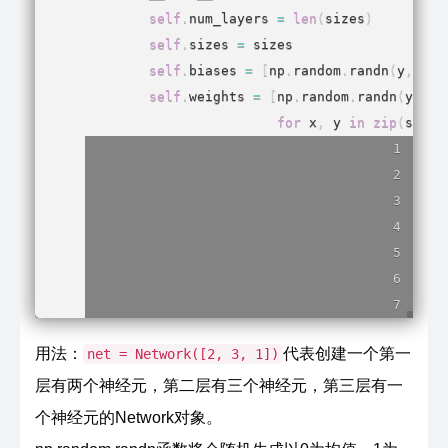
self
.
num_layers 
=
len
(
sizes
)
self
.
sizes 
=
 sizes

self
.
biases 
=
[
np
.
random
.
randn
(
y
,
1
)
self
.
weights 
=
[
np
.
random
.
randn
(
y
,
 x
)
for
 x
,
 y 
in
zip
(
sizes
用法：
代表创建一个第一
net = Network([2, 3, 1])
层有两个神经元，第二层有三个神经元，第三层有一
个神经元的Network对象。