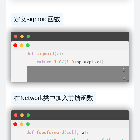
定义sigmoid函数
def
sigmoid
(
z
)
:
return
1.0
/
(
1.0
+
np
.
exp
(
-
z
)
)
在Network类中加入前馈函数
def
feedforward
(
self
,
 a
)
: