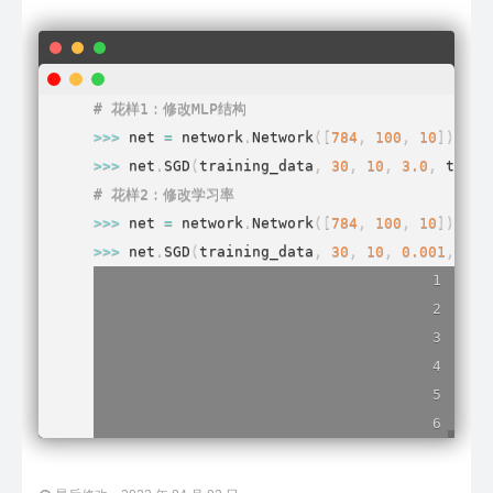
# 花样1：修改MLP结构
>>
>
 net 
=
 network
.
Network
(
[
784
,
100
,
10
]
)
>>
>
 net
.
SGD
(
training_data
,
30
,
10
,
3.0
,
 test_
# 花样2：修改学习率
>>
>
 net 
=
 network
.
Network
(
[
784
,
100
,
10
]
)
>>
>
 net
.
SGD
(
training_data
,
30
,
10
,
0.001
,
 tes