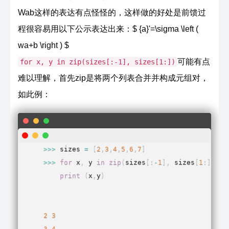
Wab这样的表达有点怪怪的，这样做的好处是前馈过
程很容易用以下公示表达出来：$ {a}'=\sigma \left (
wa+b \right ) $
可能有点
for x, y in zip(sizes[:-1], sizes[1:])
难以理解，首先zip是将两个列表合并并构成元组对，
如此例：
>>
>
 sizes 
=
[
2
,
3
,
4
,
5
,
6
,
7
]
>>
>
for
 x
,
 y 
in
zip
(
sizes
[
:
-
1
]
,
 sizes
[
1
:
]
)
:
print
(
x
,
y
)
2
3
3
4