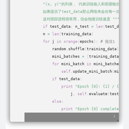
        "(x, y)"的列表， 代表训练输入和期望输出  
        如果提供了test_data那么网络将会在每一次epo
        这对跟踪进程很有用，但会拖慢训练速度 """
if
 test_data
:
 n_test 
=
len
(
test_data
)
        n 
=
len
(
training_data
)
for
 j 
in
xrange
(
epochs
)
:
# 批注1
random
.
shuffle
(
training_data
)
#随
            mini_batches 
=
[
training_data
[
k
:
k
for
 mini_batch 
in
 mini_batches
:
self
.
update_mini_batch
(
mini_b
if
 test_data
:
print
"Epoch {0}: {1} / {2}"
.
                    j
,
self
.
evaluate
(
test_dat
else
:
print
"Epoch {0} complete"
.
fo