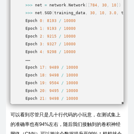
    corresponding classification, i.e., the di
>>
>
 net 
=
 network
.
Network
(
[
784
,
30
,
10
]
)
    corresponding to ``x``.

>>
>
 net
.
SGD
(
training_data
,
30
,
10
,
3.0
,
 test_
Epoch 
0
:
8193
/
10000
    Obviously, this means we're using slightly
Epoch 
1
:
9193
/
10000
    the training data and the validation / tes
Epoch 
2
:
9215
/
10000
    turn out to be the most convenient for use
Epoch 
3
:
9327
/
10000
    code."""
Epoch 
4
:
9298
/
10000
    tr_d
,
 va_d
,
 te_d 
=
 load_data
(
)
……

    training_inputs 
=
[
np
.
reshape
(
x
,
(
784
,
1
)
Epoch 
17
:
9489
/
10000
    training_results 
=
[
vectorized_result
(
y
)
Epoch 
18
:
9498
/
10000
    training_data 
=
zip
(
training_inputs
,
 trai
Epoch 
19
:
9504
/
10000
    validation_inputs 
=
[
np
.
reshape
(
x
,
(
784
,
Epoch 
20
:
9495
/
10000
    validation_data 
=
zip
(
validation_inputs
,
 
Epoch 
21
:
9498
/
10000
    test_inputs 
=
[
np
.
reshape
(
x
,
(
784
,
1
)
)
fo
Epoch 
22
:
9487
/
10000
    test_data 
=
zip
(
test_inputs
,
 te_d
[
1
]
)
可以看到尽管只是几十行代码的小玩意，在测试集上
return
(
training_data
,
 validation_data
,
 t
的准确率也有94%左右，随后我们接触到的卷积神经
网络（CNN）可以把这个数据提升至99%！想想就令