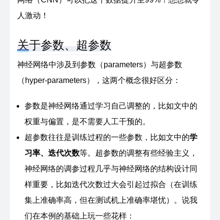
def
vectorized_result
(
j
)
:
人激动！
"""Return a 10-dimensional unit vector wit
    position and zeroes elsewhere.  This is us
关于参数、超参数
    (0...9) into a corresponding desired outpu
    network."""
神经网络中涉及到参数（parameters）与超参数
    e 
=
 np
.
zeros
(
(
10
,
1
)
)
（hyper-parameters），这两个概念很好区分：
    e
[
j
]
=
1.0
return
 e
参数是神经网络通过学习自己调整的，比如文中的
权重与偏置，是不需要人工干预的。
超参数往往是训练过程的一些参数，比如文中的
学
习率、迭代次数
等。超参数的调整有些经验主义，
神经网络的调参过程几乎与神经网络的结构设计同
样重要，比如迭代次数过大会引起过拟合（在训练
集上准确率高，但在测试机上准确率堪忧）。说我
们在本例的基础上玩一些花样：