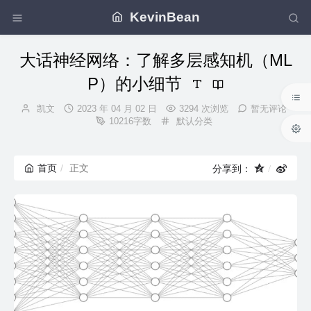
KevinBean
大话神经网络：了解多层感知机（ML
P）的小细节
博
发
凯文
2023 年 04 月 02 日
3294 次浏览
暂无评论
主：
布
分
10216字数
默认分类
时
类：
间：
首页
正文
分享到：