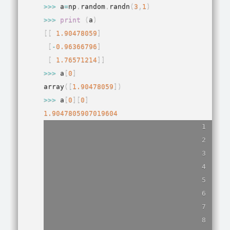
>>
>
 a
=
np
.
random
.
randn
(
3
,
1
)
>>
>
print
(
a
)
[
[
1.90478059
]
[
-
0.96366796
]
[
1.76571214
]
]
>>
>
 a
[
0
]
array
(
[
1.90478059
]
)
>>
>
 a
[
0
]
[
0
]
1.9047805907019604