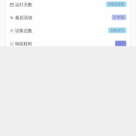
运行天数
5年219天
最后活动
2 年前
访客总数
168,471
响应耗时
2ms
内存占用
9MB
渲染耗时
4869ms
标签云
教程
Python
LeetCode
C++
数据结构和算法
机器学习
梯度下降
笔记
Django
数据库
产品
模板