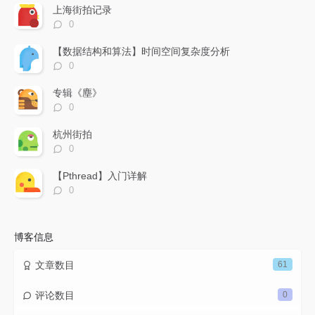
文
评
文
上海街拍记录
章
论
章
评
0
论
数：
【数据结构和算法】时间空间复杂度分析
评
0
论
数：
专辑《塵》
评
0
论
数：
杭州街拍
评
0
论
数：
【Pthread】入门详解
评
0
论
数：
博客信息
文章数目
61
评论数目
0