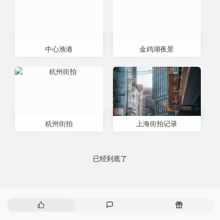
中心渔港
金鸡湖夜景
杭州街拍
上海街拍记录
已经到底了
热
最
随
门
新
机